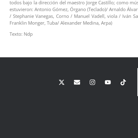
todos bajo la dirección del maestro Jorge Castillo; como mú
estuvieron: Antonio Gómez, Órgano (Teclado)/ Arnaldo Álvar
/ Stephanie Vanegas, Corno / Manuel Vadell, viola / Iván S
Franklin Monger, Tuba/ Alexander Medina, Arpa)
Texto: Ndp