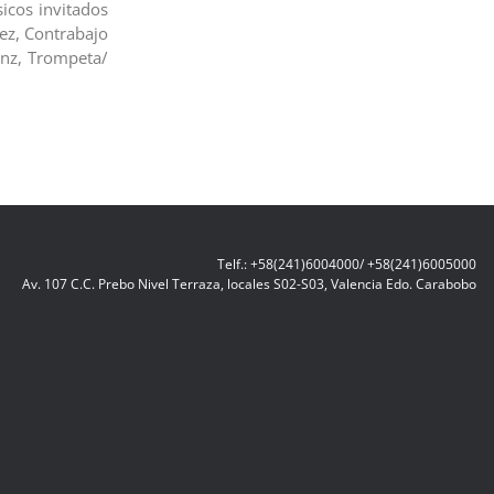
sicos invitados
ez, Contrabajo
anz, Trompeta/
Telf.: +58(241)6004000/ +58(241)6005000
Av. 107 C.C. Prebo Nivel Terraza, locales S02-S03, Valencia Edo. Carabobo