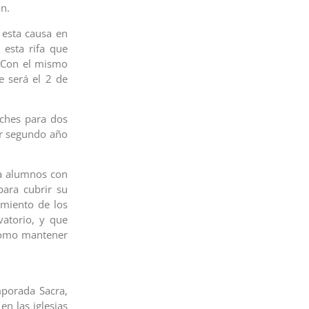
ón.
esta causa en
 esta rifa que
 Con el mismo
e será el 2 de
ches para dos
por segundo año
a alumnos con
para cubrir su
miento de los
vatorio, y que
 como mantener
porada Sacra,
en las iglesias