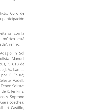
Mixto, Coro de
 participación
leitaron con la
a música está
da”, refirió.
 Adagio in Sol
lista Manuel
pus, K. 618 de
e J. A.; Lamas
 por G. Fauré;
eleste Vadell;
Tenor Solista:
de K. Jenkins;
amas y Soprano
 Garaicoechea;
bert Castillo,