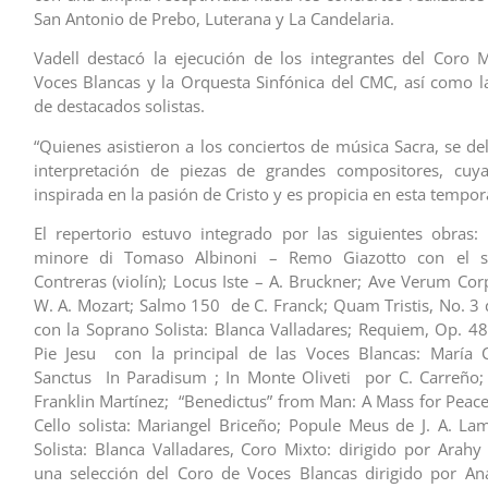
San Antonio de Prebo, Luterana y La Candelaria.
Vadell destacó la ejecución de los integrantes del Coro 
Voces Blancas y la Orquesta Sinfónica del CMC, así como la
de destacados solistas.
“Quienes asistieron a los conciertos de música Sacra, se de
interpretación de piezas de grandes compositores, cuy
inspirada en la pasión de Cristo y es propicia en esta tempora
El repertorio estuvo integrado por las siguientes obras:
minore di Tomaso Albinoni – Remo Giazotto con el so
Contreras (violín); Locus Iste – A. Bruckner; Ave Verum Cor
W. A. Mozart; Salmo 150 de C. Franck; Quam Tristis, No. 3 d
con la Soprano Solista: Blanca Valladares; Requiem, Op. 48
Pie Jesu con la principal de las Voces Blancas: María C
Sanctus In Paradisum ; In Monte Oliveti por C. Carreño; 
Franklin Martínez; “Benedictus” from Man: A Mass for Peace 
Cello solista: Mariangel Briceño; Popule Meus de J. A. L
Solista: Blanca Valladares, Coro Mixto: dirigido por Arahy
una selección del Coro de Voces Blancas dirigido por Anal