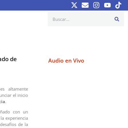
mado de
Audio en Vivo
es altamente
nciar el inicio
cia
.
señado con un
la experiencia
 desafíos de la