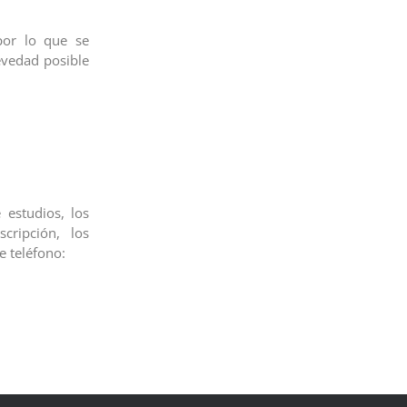
por lo que se
revedad posible
 estudios, los
cripción, los
 teléfono: