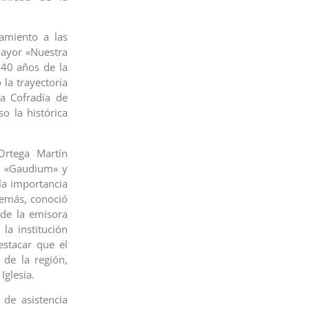
camiento a las
 Mayor «Nuestra
140 años de la
 la trayectoria
la Cofradía de
o la histórica
rtega Martín
os «Gaudium» y
la importancia
demás, conoció
 de la emisora
a institución
estacar que el
 de la región,
Iglesia.
 de asistencia