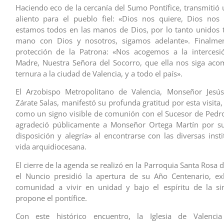
Haciendo eco de la cercanía del Sumo Pontífice, transmitió
aliento para el pueblo fiel: «Dios nos quiere, Dios nos
estamos todos en las manos de Dios, por lo tanto unidos
mano con Dios y nosotros, sigamos adelante». Finalmen
protección de la Patrona: «Nos acogemos a la intercesi
Madre, Nuestra Señora del Socorro, que ella nos siga ac
ternura a la ciudad de Valencia, y a todo el país».
El Arzobispo Metropolitano de Valencia, Monseñor Jesú
Zárate Salas, manifestó su profunda gratitud por esta visita, l
como un signo visible de comunión con el Sucesor de Pedro
agradeció públicamente a Monseñor Ortega Martín por su
disposición y alegría» al encontrarse con las diversas inst
vida arquidiocesana.
El cierre de la agenda se realizó en la Parroquia Santa Rosa
el Nuncio presidió la apertura de su Año Centenario, ex
comunidad a vivir en unidad y bajo el espíritu de la si
propone el pontífice.
Con este histórico encuentro, la Iglesia de Valenci