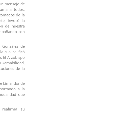
 un mensaje de
 ama a todos,
 tomados de la
te, invocó la
ón de nuestra
ompañando con
s González de
a cual calificó
. El Arzobispo
 «amabilidad,
ituciones de la
 de Lima, donde
hortando a la
nodalidad que
a reafirma su