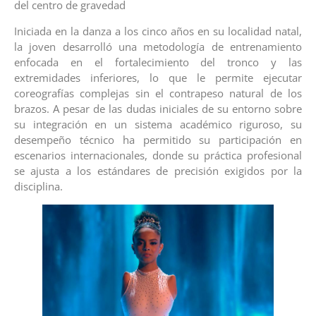
del centro de gravedad
Iniciada en la danza a los cinco años en su localidad natal,
la joven desarrolló una metodología de entrenamiento
enfocada en el fortalecimiento del tronco y las
extremidades inferiores, lo que le permite ejecutar
coreografías complejas sin el contrapeso natural de los
brazos. A pesar de las dudas iniciales de su entorno sobre
su integración en un sistema académico riguroso, su
desempeño técnico ha permitido su participación en
escenarios internacionales, donde su práctica profesional
se ajusta a los estándares de precisión exigidos por la
disciplina.