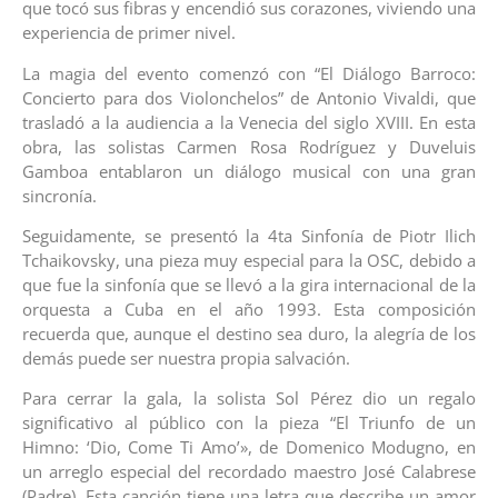
que tocó sus fibras y encendió sus corazones, viviendo una
experiencia de primer nivel.
La magia del evento comenzó con “El Diálogo Barroco:
Concierto para dos Violonchelos” de Antonio Vivaldi, que
trasladó a la audiencia a la Venecia del siglo XVIII. En esta
obra, las solistas Carmen Rosa Rodríguez y Duveluis
Gamboa entablaron un diálogo musical con una gran
sincronía.
Seguidamente, se presentó la 4ta Sinfonía de Piotr Ilich
Tchaikovsky, una pieza muy especial para la OSC, debido a
que fue la sinfonía que se llevó a la gira internacional de la
orquesta a Cuba en el año 1993. Esta composición
recuerda que, aunque el destino sea duro, la alegría de los
demás puede ser nuestra propia salvación.
Para cerrar la gala, la solista Sol Pérez dio un regalo
significativo al público con la pieza “El Triunfo de un
Himno: ‘Dio, Come Ti Amo’», de Domenico Modugno, en
un arreglo especial del recordado maestro José Calabrese
(Padre). Esta canción tiene una letra que describe un amor