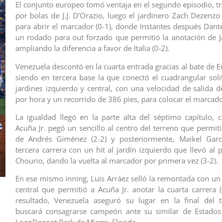
El conjunto europeo tomó ventaja en el segundo episodio, tr
por bolas de J.J. D’Orazio, luego el jardinero Zach Dezenzo
para abrir el marcador (0-1), donde Instantes después Dant
un rodado para out forzado que permitió la anotación de J
ampliando la diferencia a favor de Italia (0-2).
Venezuela descontó en la cuarta entrada gracias al bate de 
siendo en tercera base la que conectó el cuadrangular solit
jardines izquierdo y central, con una velocidad de salida d
por hora y un recorrido de 386 pies, para colocar el marcador
La igualdad llegó en la parte alta del séptimo capítulo,
Acuña Jr. pegó un sencillo al centro del terreno que permit
de Andrés Giménez (2-2) y posteriormente, Maikel Garc
tercera carrera con un hit al jardín izquierdo que llevó al 
Chourio, dando la vuelta al marcador por primera vez (3-2).
En ese mismo inning, Luis Arráez selló la remontada con un 
central que permitió a Acuña Jr. anotar la cuarta carrera (
resultado, Venezuela aseguró su lugar en la final del 
buscará consagrarse campeón ante su similar de Estados