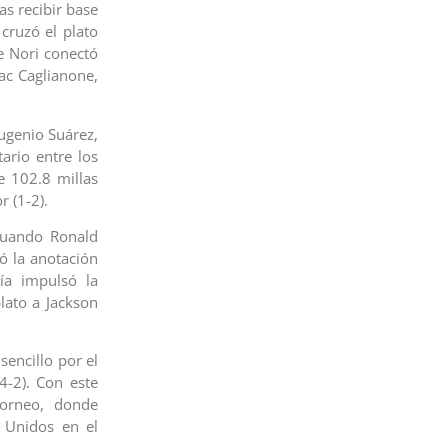
as recibir base
 cruzó el plato
e Nori conectó
ac Caglianone,
Eugenio Suárez,
ario entre los
e 102.8 millas
 (1-2).
 cuando Ronald
ió la anotación
ía impulsó la
plato a Jackson
sencillo por el
4-2). Con este
torneo, donde
 Unidos en el