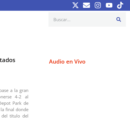
stados
Audio en Vivo
pase a la gran
onerse 4-2 al
nDepot Park de
la final donde
el título del