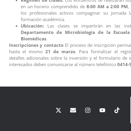
Régimen de clases:
Los encuentros se realizarán lo
en un horario comprendido de
8:00 AM a 2:00 PM
,
los profesionales activos compaginar su jornada l
formación académica.
Ubicación:
Las clases se impartirán en las inst
Departamento de Microbiología de la Escuela
Biomédicas
.
Inscripciones y contacto
El proceso de inscripción perma
hasta el mismo
21 de marzo
. Para formalizar el regist
detalles adicionales sobre la inversión y el formulario de i
interesados deben comunicarse al número telefónico
0414-