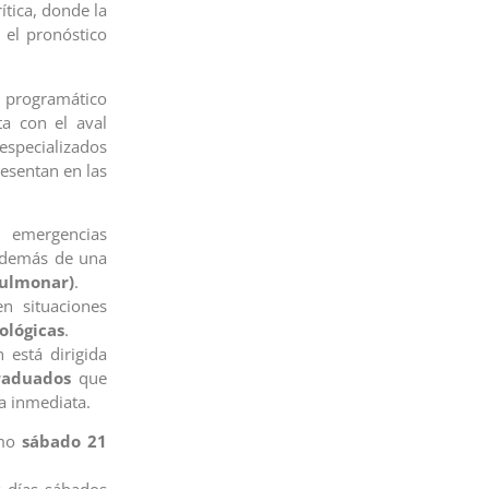
ítica, donde la
 el pronóstico
 programático
ta con el aval
especializados
resentan en las
mergencias
además de una
pulmonar)
.
n situaciones
ológicas
.
 está dirigida
raduados
que
a inmediata.
imo
sábado 21