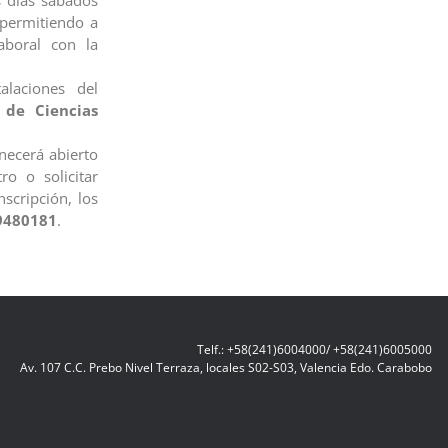
s días sábados
 permitiendo a
aboral con la
alaciones del
 de Ciencias
necerá abierto
ro o solicitar
nscripción, los
9480181
.
Telf.: +58(241)6004000/ +58(241)6005000
Av. 107 C.C. Prebo Nivel Terraza, locales S02-S03, Valencia Edo. Carabobo