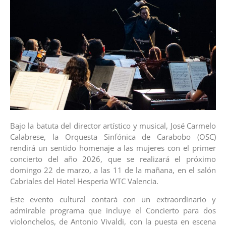
Bajo la batuta del director artístico y musical, José Carmelo
Calabrese, la Orquesta Sinfónica de Carabobo (OSC)
rendirá un sentido homenaje a las mujeres con el primer
concierto del año 2026, que se realizará el próximo
domingo 22 de marzo, a las 11 de la mañana, en el salón
Cabriales del Hotel Hesperia WTC Valencia.
Este evento cultural contará con un extraordinario y
admirable programa que incluye el Concierto para dos
violonchelos, de Antonio Vivaldi, con la puesta en escena