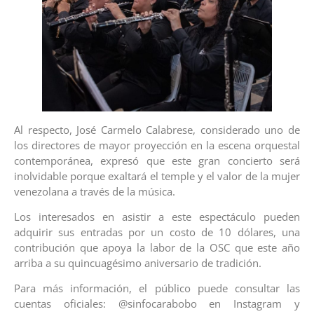
Al respecto, José Carmelo Calabrese, considerado uno de
los directores de mayor proyección en la escena orquestal
contemporánea, expresó que este gran concierto será
inolvidable porque exaltará el temple y el valor de la mujer
venezolana a través de la música.
Los interesados en asistir a este espectáculo pueden
adquirir sus entradas por un costo de 10 dólares, una
contribución que apoya la labor de la OSC que este año
arriba a su quincuagésimo aniversario de tradición.
Para más información, el público puede consultar las
cuentas oficiales:
@sinfocarabobo
en Instagram y