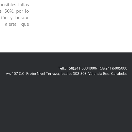
posibles fallas
el 50%, por lo
ción y buscar
e alerta que
Telf.: +58(241)6004000/ +58(241)6005000
Av. 107 C.C. Prebo Nivel Terraza, locales S02-S03, Valencia Edo. Carabobo