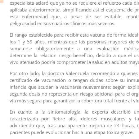
especialista aclaró que ya no se requiere el refuerzo cada d
aplicaba anteriormente, simplificando así el esquema de p
esta enfermedad que, a pesar de ser evitable, manti
peligrosidad en sus cuadros clínicos más severos.
El rango establecido para recibir esta vacuna de forma ideal
los 1 y 59 años, mientras que las personas mayores de 
someterse obligatoriamente a una evaluación médic
determine la relación riesgo-beneficio, debido a que el u
vivo atenuado podría comprometer la salud en adultos may
Por otro lado, la doctora Valenzuela recomendó a quiene
certificado de vacunación o tengan dudas sobre su inmun
infancia que acudan a vacunarse nuevamente; según explic
segunda dosis no representa un riesgo adicional para el org
vía más segura para garantizar la cobertura total frente al vir
En cuanto a la sintomatología, la experta describió una
caracterizada por fiebre alta, dolores musculares y fa
advirtiendo que, tras una aparente mejoría de 24 horas,
pacientes puede evolucionar hacia una etapa tóxica grave.