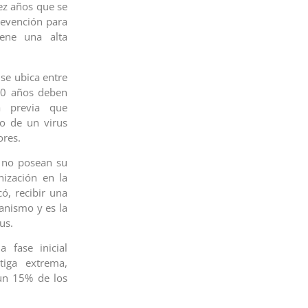
iez años que se
revención para
ene una alta
 se ubica entre
60 años deben
a previa que
so de un virus
ores.
s no posean su
ización en la
ó, recibir una
anismo y es la
us.
 fase inicial
tiga extrema,
 un 15% de los