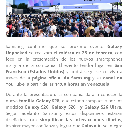
Samsung confirmó que su próximo evento
Galaxy
Unpacked
se realizará el
miércoles 25 de febrero
, con
foco en la presentación de los nuevos smartphones
insignia de la compañía. El evento tendrá lugar en
San
Francisco (Estados Unidos)
y podrá seguirse en vivo a
través de la
página oficial de Samsung
y su
canal de
YouTube
, a partir de las
14:00 horas en Venezuela
.
Durante la presentación, la compañía dará a conocer la
nueva
familia Galaxy S26
, que estaría compuesta por los
modelos
Galaxy S26, Galaxy S26+ y Galaxy S26 Ultra
.
Según adelantó Samsung, estos dispositivos estarán
diseñados para
simplificar las interacciones diarias
,
inspirar mayor confianza y lograr que
Galaxy AI
se integre