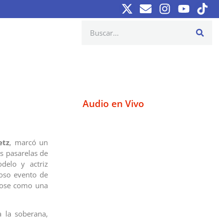
Audio en Vivo
etz
, marcó un
as pasarelas de
delo y actriz
ioso evento de
ndose como una
a la soberana,