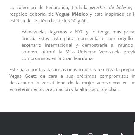
La colección de Peñaranda, titulada
«Noches de bolero»
,
respaldo editorial de
Vogue México
y está inspirada en la
estética de las décadas de los 50 y 60.
«Venezuela, llegamos a NYC y te tengo más pres
nunca. Estoy lista para representarte con orgullo
escenario internacional y demostrarle al mund
somos», afirmó la Miss Universe Venezuela prev
compromisos en la Gran Manzana.
Este paso por las pasarelas neoyorquinas refuerza la prepar
Vegas Goetz de cara a sus próximos compromisos inte
destacando la versatilidad de la mujer venezolana en lo
entretenimiento, la actuación y la alta costura global.