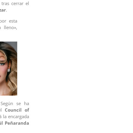
tras cerrar el
zar
.
por esta
 lleno»,
. Según se ha
del
Council of
rá la encargada
úl Peñaranda