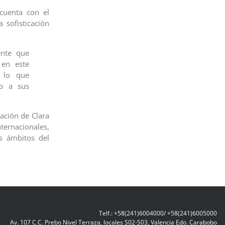
 cuenta con el
 sofisticación
ente que
 en este
o lo que
io a sus
ación de Clara
rnacionales,
s ámbitos del
Telf.: +58(241)6004000/ +58(241)6005000
Av. 107 C.C. Prebo Nivel Terraza, locales S02-S03, Valencia Edo. Carabobo