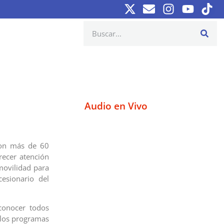
Audio en Vivo
con más de 60
recer atención
movilidad para
esionario del
onocer todos
 los programas