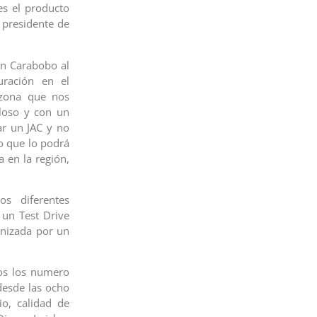
es el producto
 presidente de
en Carabobo al
ración en el
 zona que nos
loso y con un
ar un JAC y no
no que lo podrá
a en la región,
os diferentes
 un Test Drive
enizada por un
os los numero
desde las ocho
io, calidad de