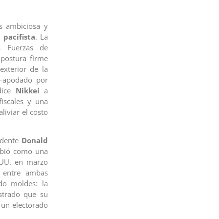
s ambiciosa y
 pacifista
. La
s Fuerzas de
postura firme
exterior de la
 —apodado por
dice
Nikkei
a
iscales y una
liviar el costo
sidente
Donald
ribió como una
. UU. en marzo
a entre ambas
ndo moldes: la
strado que su
 un electorado