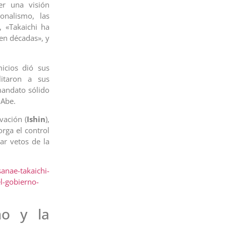
r una visión
nalismo, las
, «Takaichi ha
en décadas», y
icios dió sus
litaron a sus
mandato sólido
 Abe.
vación (
Ishin
),
orga el control
ar vetos de la
anae-takaichi-
el-gobierno-
mo y la