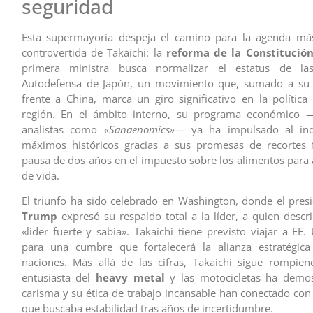
seguridad
Esta supermayoría despeja el camino para la agenda má
controvertida de Takaichi: la
reforma de la Constitución
primera ministra busca normalizar el estatus de la
Autodefensa de Japón, un movimiento que, sumado a su 
frente a China, marca un giro significativo en la política 
región. En el ámbito interno, su programa económico
analistas como
«Sanaenomics»
— ya ha impulsado al ín
máximos históricos gracias a sus promesas de recortes f
pausa de dos años en el impuesto sobre los alimentos para a
de vida.
El triunfo ha sido celebrado en Washington, donde el pre
Trump
expresó su respaldo total a la líder, a quien desc
«líder fuerte y sabia». Takaichi tiene previsto viajar a EE
para una cumbre que fortalecerá la alianza estratégic
naciones. Más allá de las cifras, Takaichi sigue rompie
entusiasta del
heavy metal
y las motocicletas ha demo
carisma y su ética de trabajo incansable han conectado con
que buscaba estabilidad tras años de incertidumbre.