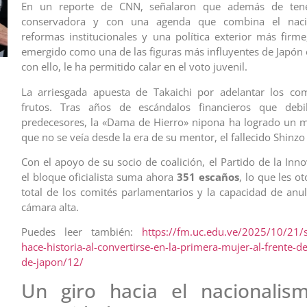
En un reporte de CNN, señalaron que además de tene
conservadora y con una agenda que combina el nacio
reformas institucionales y una política exterior más firme
emergido como una de las figuras más influyentes de Japón 
con ello, le ha permitido calar en el voto juvenil.
La arriesgada apuesta de Takaichi por adelantar los com
frutos. Tras años de escándalos financieros que debi
predecesores, la «Dama de Hierro» nipona ha logrado un 
que no se veía desde la era de su mentor, el fallecido Shinzo
Con el apoyo de su socio de coalición, el Partido de la Inno
el bloque oficialista suma ahora
351 escaños
, lo que les ot
total de los comités parlamentarios y la capacidad de anul
cámara alta.
Puedes leer también:
https://fm.uc.edu.ve/2025/10/21/s
hace-historia-al-convertirse-en-la-primera-mujer-al-frente-d
de-japon/12/
Un giro hacia el nacionalis