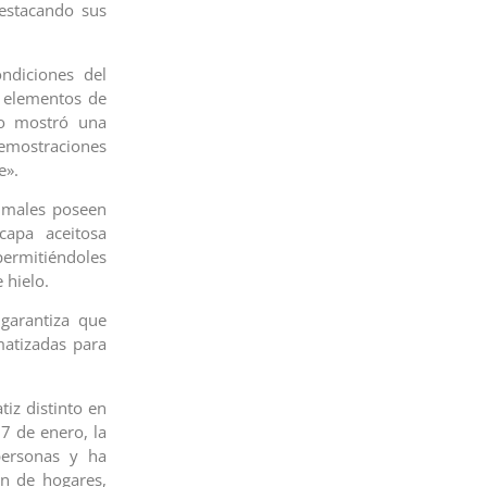
estacando sus
ndiciones del
n elementos de
ao mostró una
demostraciones
e».
nimales poseen
apa aceitosa
permitiéndoles
 hielo.
 garantiza que
matizadas para
iz distinto en
27 de enero, la
personas y ha
ón de hogares,