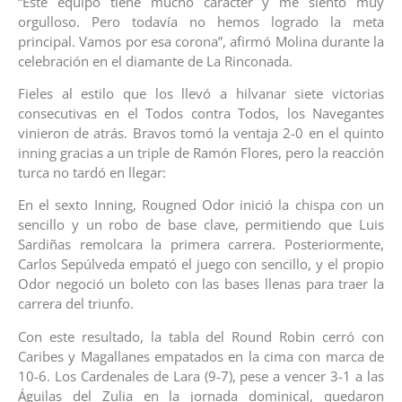
“Este equipo tiene mucho carácter y me siento muy
orgulloso. Pero todavía no hemos logrado la meta
principal. Vamos por esa corona”, afirmó Molina durante la
celebración en el diamante de La Rinconada.
Fieles al estilo que los llevó a hilvanar siete victorias
consecutivas en el Todos contra Todos, los Navegantes
vinieron de atrás. Bravos tomó la ventaja 2-0 en el quinto
inning gracias a un triple de Ramón Flores, pero la reacción
turca no tardó en llegar:
En el sexto Inning, Rougned Odor inició la chispa con un
sencillo y un robo de base clave, permitiendo que Luis
Sardiñas remolcara la primera carrera. Posteriormente,
Carlos Sepúlveda empató el juego con sencillo, y el propio
Odor negoció un boleto con las bases llenas para traer la
carrera del triunfo.
Con este resultado, la tabla del Round Robin cerró con
Caribes y Magallanes empatados en la cima con marca de
10-6. Los Cardenales de Lara (9-7), pese a vencer 3-1 a las
Águilas del Zulia en la jornada dominical, quedaron