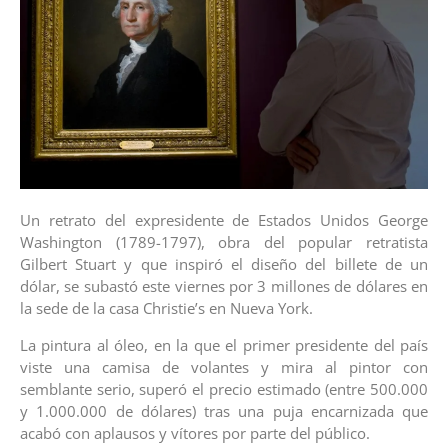
Un retrato del expresidente de Estados Unidos George
Washington (1789-1797), obra del popular retratista
Gilbert Stuart y que inspiró el diseño del billete de un
dólar, se subastó este viernes por 3 millones de dólares en
la sede de la casa Christie’s en Nueva York.
La pintura al óleo, en la que el primer presidente del país
viste una camisa de volantes y mira al pintor con
semblante serio, superó el precio estimado (entre 500.000
y 1.000.000 de dólares) tras una puja encarnizada que
acabó con aplausos y vítores por parte del público.