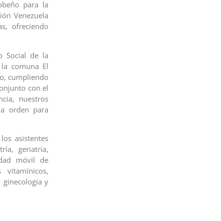
bobeño para la
sión Venezuela
as, ofreciendo
o Social de la
 la comuna El
lo, cumpliendo
conjunto con el
cia, nuestros
la orden para
los asistentes
ía, geriatría,
idad móvil de
 vitamínicos,
, ginecología y