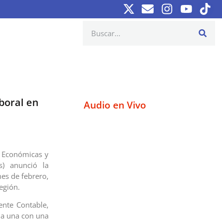
boral en
Audio en Vivo
s Económicas y
s) anunció la
mes de febrero,
egión.
ente Contable,
da una con una