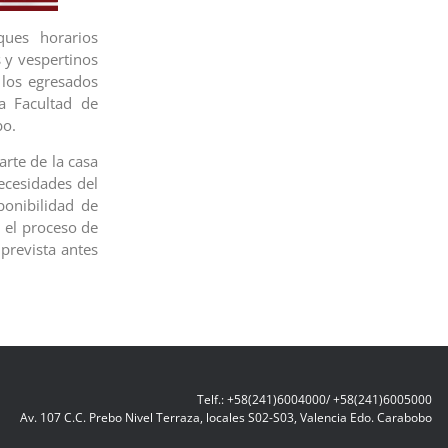
ques horarios
 y vespertinos
, los egresados
la Facultad de
bo.
rte de la casa
ecesidades del
onibilidad de
, el proceso de
prevista antes
Telf.: +58(241)6004000/ +58(241)6005000
Av. 107 C.C. Prebo Nivel Terraza, locales S02-S03, Valencia Edo. Carabobo