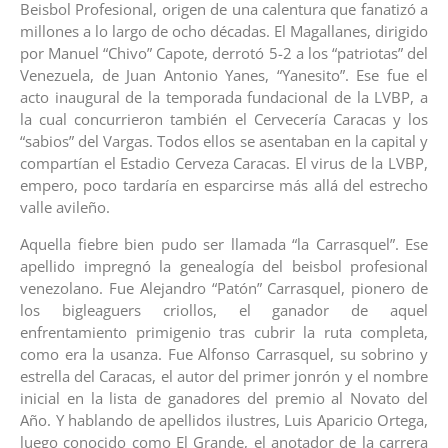
Beisbol Profesional, origen de una calentura que fanatizó a
millones a lo largo de ocho décadas. El Magallanes, dirigido
por Manuel “Chivo” Capote, derrotó 5-2 a los “patriotas” del
Venezuela, de Juan Antonio Yanes, “Yanesito”. Ese fue el
acto inaugural de la temporada fundacional de la LVBP, a
la cual concurrieron también el Cervecería Caracas y los
“sabios” del Vargas. Todos ellos se asentaban en la capital y
compartían el Estadio Cerveza Caracas. El virus de la LVBP,
empero, poco tardaría en esparcirse más allá del estrecho
valle avileño.
Aquella fiebre bien pudo ser llamada “la Carrasquel”. Ese
apellido impregnó la genealogía del beisbol profesional
venezolano. Fue Alejandro “Patón” Carrasquel, pionero de
los bigleaguers criollos, el ganador de aquel
enfrentamiento primigenio tras cubrir la ruta completa,
como era la usanza. Fue Alfonso Carrasquel, su sobrino y
estrella del Caracas, el autor del primer jonrón y el nombre
inicial en la lista de ganadores del premio al Novato del
Año. Y hablando de apellidos ilustres, Luis Aparicio Ortega,
luego conocido como El Grande, el anotador de la carrera