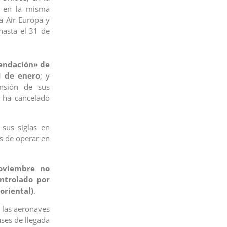
s en la misma
 a Air Europa y
hasta el 31 de
mendación» de
1 de enero
; y
nsión de sus
s ha cancelado
sus siglas en
os de operar en
noviembre no
ontrolado por
oriental)
.
 las aeronaves
ases de llegada