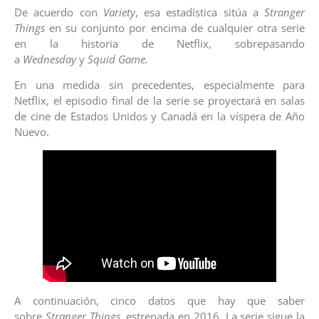
De acuerdo con
Variety
, esa estadística sitúa a
Stranger
Things
en su conjunto por encima de cualquier otra serie
en la historia de Netflix, sobrepasando
a
Wednesday
y
Squid Game.
En una medida sin precedentes, especialmente para
Netflix, el episodio final de la serie se proyectará en salas
de cine de Estados Unidos y Canadá en la víspera de Año
Nuevo.
A continuación, cinco datos que hay que saber
sobre
Stranger Things
, estrenada en 2016. La serie sigue la