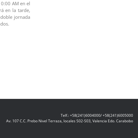
 10:00 AM en el
á en la tarde,
 doble jornada
ados.
Telf.: +58(241)6004000/ +58(241)6005000
Av. 107 C.C. Prebo Nivel Terraza, locales S02-S03, Valencia Edo. Carabobo