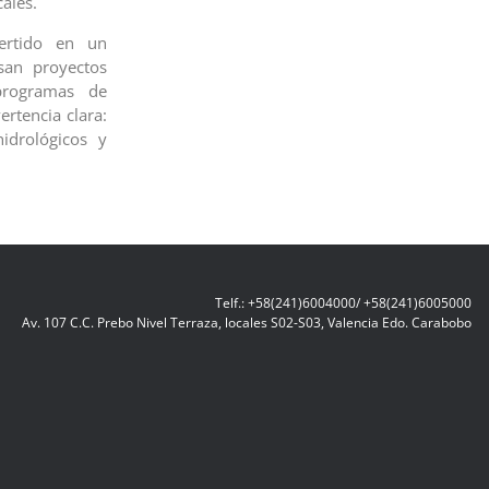
ales.
vertido en un
san proyectos
programas de
ertencia clara:
hidrológicos y
Telf.: +58(241)6004000/ +58(241)6005000
Av. 107 C.C. Prebo Nivel Terraza, locales S02-S03, Valencia Edo. Carabobo