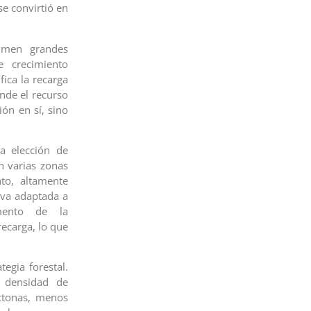
se convirtió en
sumen grandes
e crecimiento
ica la recarga
nde el recurso
ión en sí, sino
a elección de
n varias zonas
to, altamente
iva adaptada a
mento de la
ecarga, lo que
tegia forestal.
a densidad de
óctonas, menos