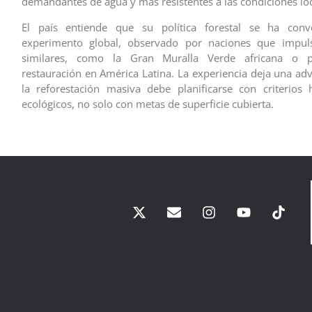
demandantes de agua y más resistentes a las condiciones loc
El país entiende que su política forestal se ha con
experimento global, observado por naciones que impul
similares, como la Gran Muralla Verde africana o 
restauración en América Latina. La experiencia deja una adv
la reforestación masiva debe planificarse con criterios 
ecológicos, no solo con metas de superficie cubierta. ‎‎