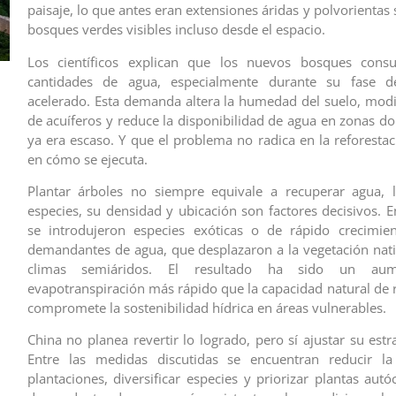
paisaje, lo que antes eran extensiones áridas y polvorientas 
bosques verdes visibles incluso desde el espacio.
Los científicos explican que los nuevos bosques con
cantidades de agua, especialmente durante su fase d
acelerado. Esta demanda altera la humedad del suelo, modif
de acuíferos y reduce la disponibilidad de agua en zonas do
ya era escaso. Y que el problema no radica en la reforestac
en cómo se ejecuta.
Plantar árboles no siempre equivale a recuperar agua, l
especies, su densidad y ubicación son factores decisivos. E
se introdujeron especies exóticas o de rápido crecimien
demandantes de agua, que desplazaron a la vegetación nat
climas semiáridos. El resultado ha sido un au
evapotranspiración más rápido que la capacidad natural de r
compromete la sostenibilidad hídrica en áreas vulnerables.
‎‎China no planea revertir lo logrado, pero sí ajustar su estra
Entre las medidas discutidas se encuentran reducir l
plantaciones, diversificar especies y priorizar plantas aut