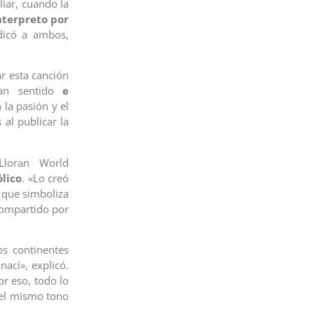
iar, cuando la
nterpreto por
edicó a ambos,
r esta canción
n sentido
e
 la pasión y el
 al publicar la
Lloran World
lico
. «Lo creó
 que simboliza
 compartido por
os continentes
ací», explicó.
or eso, todo lo
 del mismo tono