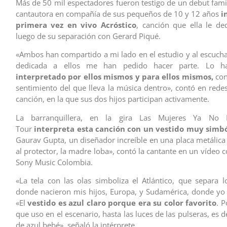
Más de 50 mil espectadores fueron testigo de un debut famil
cantautora en compañía de sus pequeños de 10 y 12 años
i
primera vez en vivo Acróstico
, canción que ella le d
luego de su separación con Gerard Piqué.
«Ambos han compartido a mi lado en el estudio y al escucha
dedicada a ellos me han pedido hacer parte. Lo ha
interpretado por ellos mismos y para ellos mismos,
con
sentimiento del que lleva la música dentro», contó en redes
canción, en la que sus dos hijos participan activamente.
La barranquillera, en la gira Las Mujeres Ya No 
Tour
interpreta esta canción con un vestido muy simbó
Gaurav Gupta, un diseñador increíble en una placa metálica
al protector, la madre loba», contó la cantante en un vídeo
Sony Music Colombia.
«La tela con las olas simboliza el Atlántico, que separa l
donde nacieron mis hijos, Europa, y Sudamérica, donde yo n
«El
vestido es azul claro porque era su color favorito
. P
que uso en el escenario, hasta las luces de las pulseras, es
de azul bebé», señaló la intérprete.