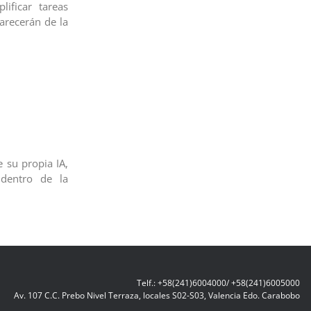
lificar tareas
arecerán de la
 su propia IA,
 dentro de la
Telf.: +58(241)6004000/ +58(241)6005000
Av. 107 C.C. Prebo Nivel Terraza, locales S02-S03, Valencia Edo. Carabobo