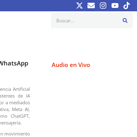
n WhatsApp
Audio en Vivo
ncia Artificial
stentes de IA
igor a mediados
iva, Meta AI,
omo ChatGPT,
mensajería.
o un movimiento