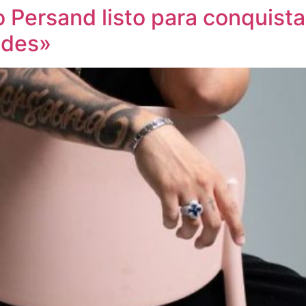
 Persand listo para conquist
ides»