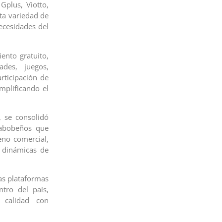
Gplus, Viotto,
ta variedad de
ecesidades del
ento gratuito,
ades, juegos,
rticipación de
mplificando el
, se consolidó
rabobeños que
no comercial,
s dinámicas de
las plataformas
tro del país,
 calidad con