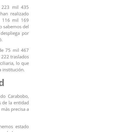
 223 mil 435
han realizado
o 116 mil 169
ero sabemos del
 despliega por
ó.
de 75 mil 467
l 222 traslados
liaria, lo que
 institución.
d
tado Carabobo,
s de la entidad
n más precisa a
 hemos estado