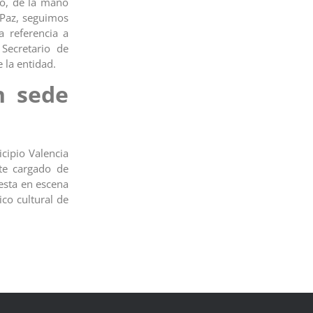
io, de la mano
 Paz, seguimos
a referencia a
Secretario de
 la entidad.
n sede
icipio Valencia
te cargado de
uesta en escena
co cultural de