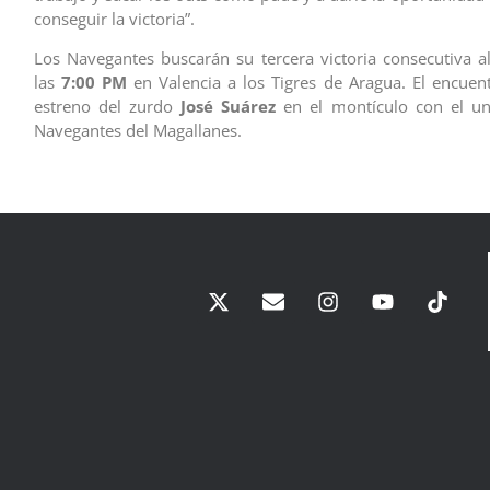
conseguir la victoria”.
Los Navegantes buscarán su tercera victoria consecutiva al
las
7:00 PM
en Valencia a los Tigres de Aragua. El encuen
estreno del zurdo
José Suárez
en el montículo con el un
Navegantes del Magallanes.