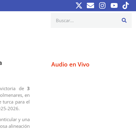
a
Audio en Vivo
 victoria de
3
Colmenares, en
 turca para el
025-2026.
onticular y una
osa alineación