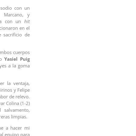
isodio con un
 Marcano, y
ada con un
hit
cionaron en el
 sacrificio de
ambos cuerpos
no
Yasiel Puig
eyes a la goma
r la ventaja,
rinos y Felipe
abor de relevo.
ar Colina (1-2)
 salvamento,
eras limpias.
ine a hacer mi
 al equipo para