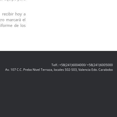
 recibir hoy a
tro marcará el
iforme de los
Telf.: +58(241)6004000/ +58(241)6005000
Av. 107 C.C. Prebo Nivel Terraza, locales S02-S03, Valencia Edo. Carabobo