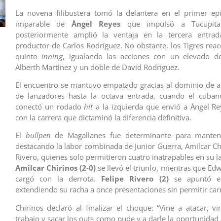
La novena filibustera tomó la delantera en el primer ep
imparable de
Ángel Reyes
que impulsó a Tucupita
posteriormente amplió la ventaja en la tercera entr
productor de Carlos Rodríguez. No obstante, los Tigres reac
quinto
inning
, igualando las acciones con un elevado de
Alberth Martínez y un doble de David Rodríguez.
El encuentro se mantuvo empatado gracias al dominio de 
de lanzadores hasta la octava entrada, cuando el cuba
conectó un rodado
hit
a la izquierda que envió a Ángel R
con la carrera que dictaminó la diferencia definitiva.
El
bullpen
de Magallanes fue determinante para mantene
destacando la labor combinada de Junior Guerra, Amilcar Chi
Rivero, quienes solo permitieron cuatro inatrapables en su l
Amilcar Chirinos (2-0)
se llevó el triunfo, mientras que Edw
cargó con la derrota.
Felipe Rivero (2)
se apuntó el
extendiendo su racha a once presentaciones sin permitir carr
Chirinos declaró al finalizar el choque: “Vine a atacar, v
trabajo y sacar los outs como pude y a darle la oportunidad