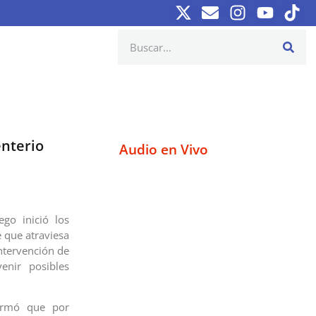
enterio
Audio en Vivo
ego inició los
e que atraviesa
intervención de
enir posibles
nformó que por