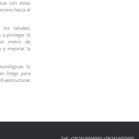
inua con estas
erreno hacia el
los taludes,
 a proteger la
 un metro de
o y mejorar la
orológicas lo
an Diego para
fraestructuras
Telf.: +58(241)6004000/ +58(241)6005000