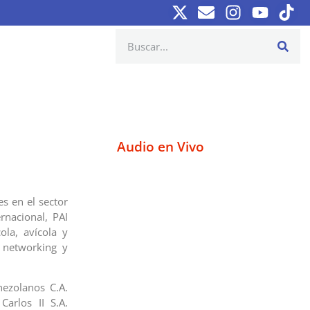
Audio en Vivo
s en el sector
rnacional, PAI
la, avícola y
, networking y
nezolanos C.A.
Carlos II S.A.