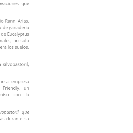
ovaciones que
io Ranni Arias,
o de ganadería
 de Eucalyptus
males, no solo
ra los suelos,
silvopastoril,
imera empresa
 Friendly, un
omiso con la
opastoril que
as durante su