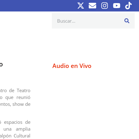
o
Audio en Vivo
tro de Teatro
to que reunió
uentos, show de
dó espacios de
e una amplia
alpón Cultural