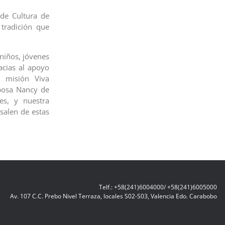
 de Cultura de
tradición que
 niños, jóvenes
acias al apoyo
a misión Viva
posa Nancy de
es, y nuestra
salen de estas
Telf.: +58(241)6004000/ +58(241)6005000
Av. 107 C.C. Prebo Nivel Terraza, locales S02-S03, Valencia Edo. Carabobo