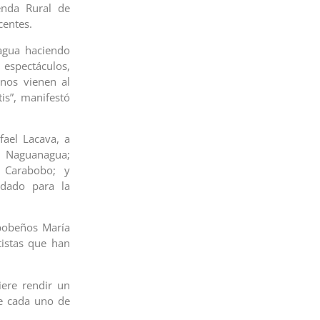
ienda Rural de
centes.
agua haciendo
spectáculos,
inos vienen al
tis”, manifestó
fael Lacava, a
e Naguanagua;
o Carabobo; y
ndado para la
bobeños María
tistas que han
iere rendir un
de cada uno de