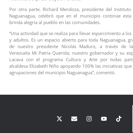
Por otra parte, Richard Mendoza, presidente del Instituto
Naguanagua, celebró que en el municipio continúe esta 
brinda alegría al pueblo en las comunidades.
“Una actividad que se realiza para llevar esparcimiento a los
y adultos. Es un espacio abierto para toda Naguanagua, gr
de nuestro presidente Nicolás Maduro, a través de l
Venezuela Mi Patria Querida; nuestro gobernador y su es
Lacava con el programa Cultura y Arte por todas part
alcaldesa Elizabeth Niño apoyando 100% las iniciativas que 
agrupaciones del municipio Naguanagua”, comentó.