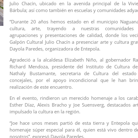
Julio Chacín, ubicado en la avenida principal de la Viv
Bárbula; así como también en escuelas y comunidades adya
“Durante 20 años hemos estado en el municipio Naguan
cultura, arte, trayendo a nuestras comunidades e
agrupaciones y presentaciones de calidad, donde los vec
Galpón Cultural Julio Chacín a presenciar arte y cultura gra
Dayola Paredes, organizadora de Entepola.
Agradeció a la alcaldesa Elizabeth Niño, al gobernador Ra
Richard Mendoza, presidente del Instituto de Cultura d
Nathaly Bustamante, secretaria de Cultura del estad
concejales, por el apoyo incondicional que le han bri
realización de este encuentro.
En el evento, rindieron un merecido homenaje a los cara
Esther Díaz, Alexis Bracho y Joe Suensverg, destacados ar
impulsado la cultura en la región.
“Joe hace unos meses partió de esta tierra y Entepola qu
homenaje súper especial para él, quien está vivo dentro 
nosotros”, expresó Dayola Paredes.