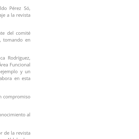
ldo Pérez Só,
e a la revista
nte del comité
ia, tomando en
nca Rodríguez,
 Área Funcional
n ejemplo y un
labora en esta
 un compromiso
onocimiento al
r de la revista