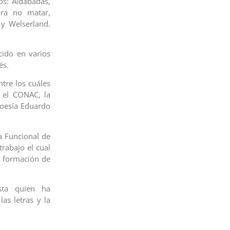
os: Aldabadas,
ara no matar,
y Welserland.
cido en varios
és.
tre los cuáles
, el CONAC, la
Poesía Eduardo
a Funcional de
trabajo el cual
la formación de
sta quien ha
as letras y la