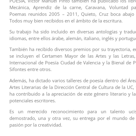
POESIA, Víctor Manuel Pinto también ha publicado los libr
Mecánica, Aprendiz de la carne, Caravana, Voluntad p
Poemas reunidos 2005 – 2011, Quieto, Cruz boca abajo 
Todos muy bien recibidos en el ámbito de la escritura.
Su trabajo ha sido incluido en diversas antologías y tradu
idiomas, entre ellos árabe, alemán, italiano, inglés y portugu
También ha recibido diversos premios por su trayectoria, en
se incluyen el Certamen Mayor de las Artes y las Letras
Internacional de Poesía Ciudad de Valencia y la Bienal de 
Sifontes entre otros.
Además, ha dictado varios talleres de poesía dentro del Áre
Artes Literarias de la Dirección Central de Cultura de la UC, 
ha contribuido a la apreciación de este género literario y 
potenciales escritores.
Es un merecido reconocimiento para un talento uci
demostrado, una y otra vez, su entrega por el mundo de l
pasión por la creatividad.