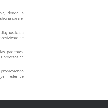
iva, donde la
edicina para el
diagnosticada
breviviente de
s pacientes,
os procesos de
ar promoviendo
uyen redes de