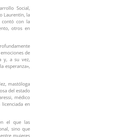
rrollo Social,
o Laurentín, la
 contó con la
ento, otros en
profundamente
s emociones de
 y, a su vez,
la esperanza»,
lez, mastóloga
osa del estado
aressi, médico
a licenciada en
en el que las
onal, sino que
 entre mujeres