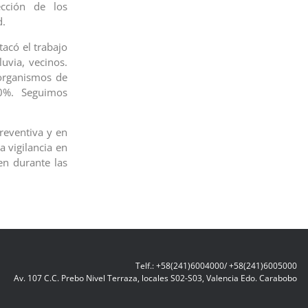
ección de los
d.
tacó el trabajo
uvia, vecinos.
organismos de
00%. Seguimos
reventiva y en
 vigilancia en
en durante las
Telf.: +58(241)6004000/ +58(241)6005000
Av. 107 C.C. Prebo Nivel Terraza, locales S02-S03, Valencia Edo. Carabobo