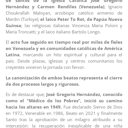
de santos de la Iglesia Católica José Gregorio
Hernández y Carmen Rendiles (Venezuela)
; Ignacio
Choukrallah Maloyan, arzobispo católico armenio de
Mardin (Türkiye);
el laico Peter To Rot, de Papúa Nueva
Guinea
; las religiosas italianas Vincenza Maria Poloni y
María Troncatti; y el laico italiano Bartolo Longo.
El
acto fue seguido en tiempo real por miles de fieles
en Venezuela y en comunidades católicas de América
Latina
, marcando un hito espiritual y cultural para el
país. Desde plazas, iglesias y centros comunitarios los
creyentes vivieron la jornada con fervor.
La canonización de ambos beatos representa el cierre
de dos procesos largos y rigurosos.
Es de destacar que,
José Gregorio Hernández, conocido
como
el “Médico de los Pobres”, inició su camino
hacia los altares en 1949.
Fue declarado Siervo de Dios
en 1972, Venerable en 1986, Beato en 2021 y finalmente
Santo tras la aprobación de un milagro atribuido a su
intercesión: la recuperación inexplicable de una niña