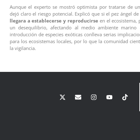
Aunque el experto se mostró optimista por tratarse de un
dejó claro el riesgo potencial. Explicó que si el pez ángel de
llegara a establecerse y reproducirse
en el ecosistema, 
un desequilibrio, afectando al medio ambiente marino 
introducción de especies exóticas conlleva serias implicaci
para los ecosistemas locales, por lo que la comunidad cient
la vigilancia.