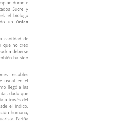
emplar durante
tados Sucre y
el, el biólogo
cado un
único
ja cantidad de
lo que no creo
podría deberse
ambién ha sido
nes estables
e usual en el
mo llegó a las
ntal, dado que
a a través del
sde el Índico.
ración humana,
uarista. Fariña