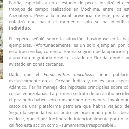
Fariña, especialista en el estudio de peces, localizó el ej
trabajos de campo realizados en Mochima, entre los es
Anzoátegui. Pese a la inusual presencia de este pez áng
enfatizó que, hasta el momento, solo se ha identifi
individuo
.
El experto señaló sobre la situación, basándose en la ba
ejemplares. «Afortunadamente, es un solo ejemplar, por 
esto trascienda», comentó. Fariña sugirió que la aparición 
a una ruta migratoria desde el estado de Florida, donde t
avistado en zonas cercanas.
Dado que el
Pomacanthus maculosus
tiene poblacio
exclusivamente en el Océano Índico y no es una especi
Atlántico, Fariña maneja dos hipótesis principales sobre có
costas venezolanas. La primera se trata de un arribo accide
el pez pudo haber sido transportado de manera involuntari
casco de una plataforma petrolera que habría viajado de
Según la segunda teoría, pudo ser ocasionado por la libe
es decir, que el pez fue liberado intencionalmente por un ac
calificó esta acción como «sumamente irresponsable».