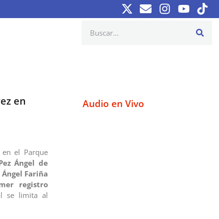
vez en
Audio en Vivo
o en el Parque
Pez Ángel de
o
Ángel Fariña
mer registro
l se limita al