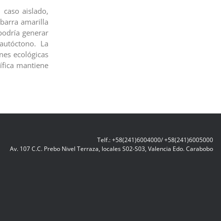
 caso aislado,
 barra amarilla
podría generar
autóctono. La
ones ecológicas
ífica mantiene
Telf.: +58(241)6004000/ +58(241)6005000
Av. 107 C.C. Prebo Nivel Terraza, locales S02-S03, Valencia Edo. Carabobo