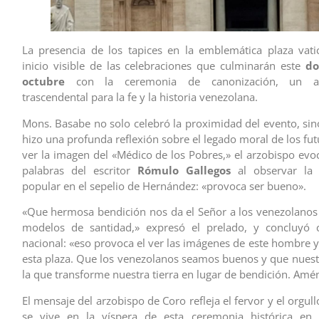
La presencia de los tapices en la emblemática plaza vat
inicio visible de las celebraciones que culminarán este
do
octubre
con la ceremonia de canonización, un aco
trascendental para la fe y la historia venezolana.
Mons. Basabe no solo celebró la proximidad del evento, si
hizo una profunda reflexión sobre el legado moral de los fut
ver la imagen del «Médico de los Pobres,» el arzobispo evoc
palabras del escritor
Rómulo Gallegos
al observar la 
popular en el sepelio de Hernández: «provoca ser bueno».
«Que hermosa bendición nos da el Señor a los venezolanos
modelos de santidad,» expresó el prelado, y concluyó
nacional: «eso provoca el ver las imágenes de este hombre y
esta plaza. Que los venezolanos seamos buenos y que nues
la que transforme nuestra tierra en lugar de bendición. Amé
El mensaje del arzobispo de Coro refleja el fervor y el orgul
se vive en la víspera de esta ceremonia histórica e