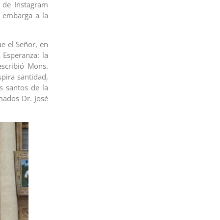
a de Instagram
e embarga a la
e el Señor, en
a Esperanza: la
escribió Mons.
pira santidad,
 santos de la
amados Dr. José