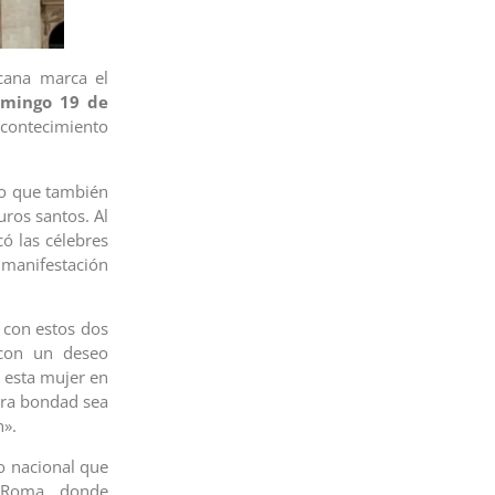
icana marca el
mingo 19 de
ntecimiento
no que también
uros santos. Al
ó las célebres
manifestación
 con estos dos
 con un deseo
 esta mujer en
tra bondad sea
n».
lo nacional que
n Roma, donde