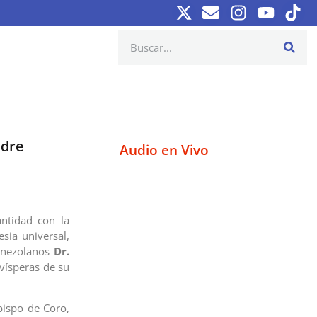
adre
Audio en Vivo
ntidad con la
sia universal,
venezolanos
Dr.
 vísperas de su
bispo de Coro,