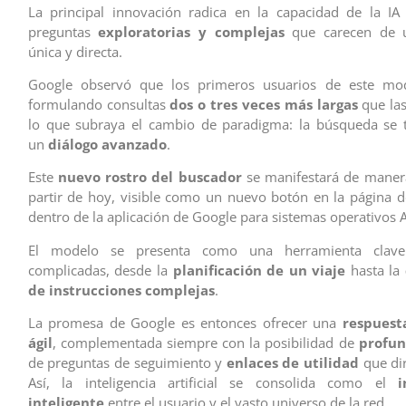
La principal innovación radica en la capacidad de la IA
preguntas
exploratorias y complejas
que carecen de u
única y directa.
Google observó que los primeros usuarios de este mo
formulando consultas
dos o tres veces más largas
que las
lo que subraya el cambio de paradigma: la búsqueda se 
un
diálogo avanzado
.
Este
nuevo rostro del buscador
se manifestará de manera
partir de hoy, visible como un nuevo botón en la página d
dentro de la aplicación de Google para sistemas operativos 
El modelo se presenta como una herramienta clave
complicadas, desde la
planificación de un viaje
hasta la
de instrucciones complejas
.
La promesa de Google es entonces ofrecer una
respuest
ágil
, complementada siempre con la posibilidad de
profun
de preguntas de seguimiento y
enlaces de utilidad
que dir
Así, la inteligencia artificial se consolida como el
i
inteligente
entre el usuario y el vasto universo de la red.