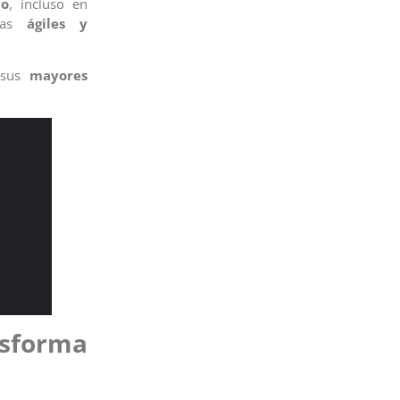
io
, incluso en
stas
ágiles y
a sus
mayores
nsforma