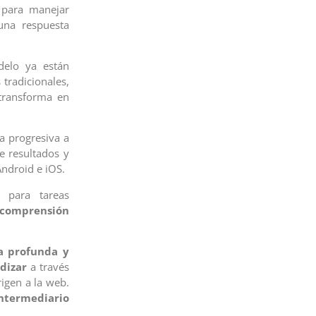
 para manejar
na respuesta
delo ya están
 tradicionales,
transforma en
 progresiva a
e resultados y
Android e iOS.
 para tareas
comprensión
a profunda y
dizar
a través
igen a la web.
ntermediario