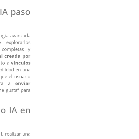
IA paso
logía avanzada
explorarlos
 completas y
al creada por
nto a
vínculos
abilidad en una
que el usuario
vita a
enviar
e gusta” para
do IA en
i
, realizar una