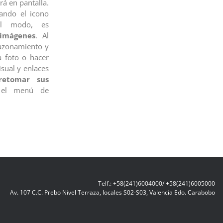
á en pantalla.
cando el icono
del modo, es
 imágenes
. Al
razonamiento y
a foto o hacer
isual y enlaces
retomar sus
 el menú de
Telf.: +58(241)6004000/ +58(241)6005000
Av. 107 C.C. Prebo Nivel Terraza, locales S02-S03, Valencia Edo. Carabobo