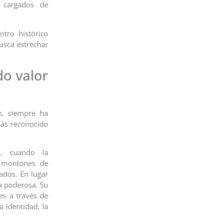
 cargados de
ntro histórico
usca estrechar
do valor
n, siempre ha
más reconocido
6
, cuando la
e montones de
hados. En lugar
va poderosa. Su
es a través de
 identidad, la