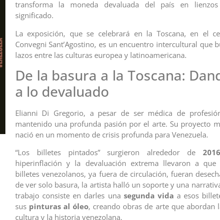
transforma la moneda devaluada del país en lienzos
significado.
La exposición, que se celebrará en la Toscana, en el ce
Convegni Sant’Agostino, es un encuentro intercultural que b
lazos entre las culturas europea y latinoamericana.
De la basura a la Toscana: Dan
a lo devaluado
Elianni Di Gregorio, a pesar de ser médica de profesió
mantenido una profunda pasión por el arte. Su proyecto 
nació en un momento de crisis profunda para Venezuela.
“Los billetes pintados” surgieron alrededor de
201
hiperinflación y la devaluación extrema llevaron a qu
billetes venezolanos, ya fuera de circulación, fueran desec
de ver solo basura, la artista halló un soporte y una narrati
trabajo consiste en darles una
segunda vida
a esos billet
sus
pinturas al óleo
, creando obras de arte que abordan la
cultura y la historia venezolana.