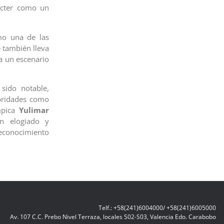
ácter como un
mo una de las
 también lleva
 a un escenario
sido notable,
ebridades como
mpica
Yulimar
 elogiado y
reconocimiento
Telf.: +58(241)6004000/ +58(241)6005000
Av. 107 C.C. Prebo Nivel Terraza, locales S02-S03, Valencia Edo. Carabobo