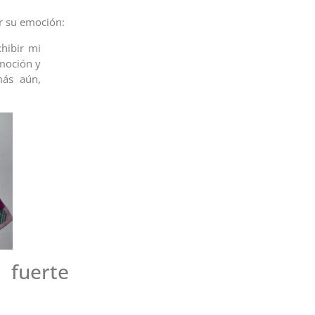
ar su emoción:
xhibir mi
emoción y
más aún,
 fuerte