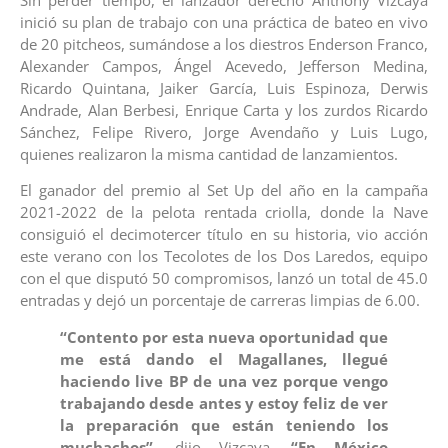
inició su plan de trabajo con una práctica de bateo en vivo
de 20 pitcheos, sumándose a los diestros Enderson Franco,
Alexander Campos, Ángel Acevedo, Jefferson Medina,
Ricardo Quintana, Jaiker García, Luis Espinoza, Derwis
Andrade, Alan Berbesi, Enrique Carta y los zurdos Ricardo
Sánchez, Felipe Rivero, Jorge Avendaño y Luis Lugo,
quienes realizaron la misma cantidad de lanzamientos.
El ganador del premio al Set Up del año en la campaña
2021-2022 de la pelota rentada criolla, donde la Nave
consiguió el decimotercer título en su historia, vio acción
este verano con los Tecolotes de los Dos Laredos, equipo
con el que disputó 50 compromisos, lanzó un total de 45.0
entradas y dejó un porcentaje de carreras limpias de 6.00.
“Contento por esta nueva oportunidad que
me está dando el Magallanes, llegué
haciendo live BP de una vez porque vengo
trabajando desde antes y estoy feliz de ver
la preparación que están teniendo los
muchachos”,
dijo Vizcaya
. “En México