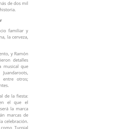
 más de dos mil
istoria.
r
cio familiar y
a, la cerveza,
vento, y Ramón
eron detalles
ra musical que
, Juandaroots,
 entre otros;
ntes.
 de la fiesta:
en el que el
 será la marca
rán marcas de
a celebración.
 como Turpial