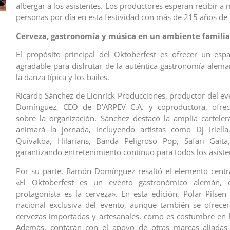
albergar a los asistentes. Los productores esperan recibir a
personas por día en esta festividad con más de 215 años de h
Cerveza, gastronomía y música en un ambiente familia
El propósito principal del Oktoberfest es ofrecer un espa
agradable para disfrutar de la auténtica gastronomía aleman
la danza típica y los bailes.
Ricardo Sánchez de Lionrick Producciones, productor del e
Domínguez, CEO de D’ARPEV C.A. y coproductora, ofreci
sobre la organización. Sánchez destacó la amplia cartele
animará la jornada, incluyendo artistas como Dj Iriella
Quivakoa, Hilarians, Banda Peligroso Pop, Safari Gaita,
garantizando entretenimiento continuo para todos los asiste
Por su parte, Ramón Domínguez resaltó el elemento central
«El Oktoberfest es un evento gastronómico alemán, 
protagonista es la cerveza». En esta edición, Polar Pilsen
nacional exclusiva del evento, aunque también se ofrece
cervezas importadas y artesanales, como es costumbre en l
Además, contarán con el apoyo de otras marcas aliadas