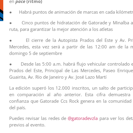
en
pac
e
(ritmo)
● Habrá puntos de animación de marcas en cada kilómet
● Cinco puntos de hidratación de Gatorade y Minalba a l
ruta, para garantizar la mejor atención a los atletas
● El cierre de la Autopista Prados del Este y Av. Pri
Mercedes, esta vez será a partir de las 12:00 am de la 
domingo 5 de septiembre
● Desde las 5:00 a.m. habrá flujo vehicular controlado e
Prados del Este, Principal de Las Mercedes, Paseo Enrique
Guairita, Av. Río de Janeiro y Av. José Lazo Martí
La edición superó los 12.000 inscritos, un salto de partici
en comparación al año anterior. Esta cifra demuestra
confianza que Gatorade Ccs Rock genera en la comunidad 
del país.
Puedes revisar las redes de
@gatoradevzla
para ver los deta
previos al evento.