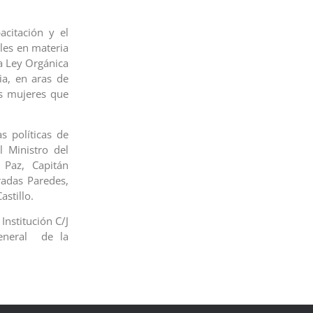
acitación y el
ales en materia
la Ley Orgánica
ia, en aras de
as mujeres que
s políticas de
l Ministro del
 Paz, Capitán
radas Paredes,
astillo.
Institución C/J
General de la