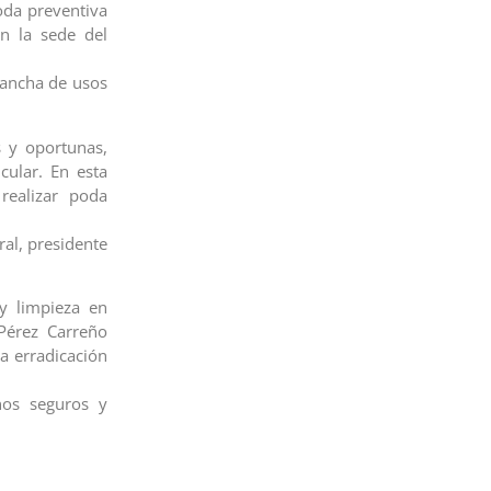
oda preventiva
an la sede del
 cancha de usos
 y oportunas,
cular. En esta
realizar poda
ral, presidente
y limpieza en
Pérez Carreño
la erradicación
nos seguros y