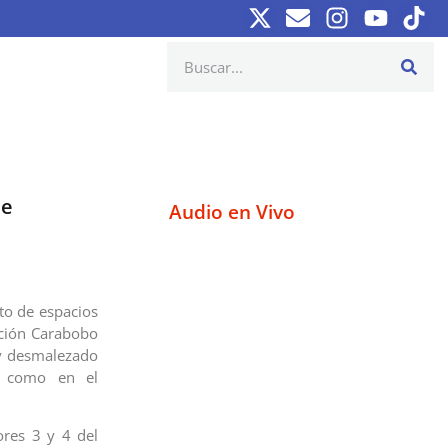
de
Audio en Vivo
to de espacios
ación Carabobo
 y desmalezado
í como en el
ores 3 y 4 del