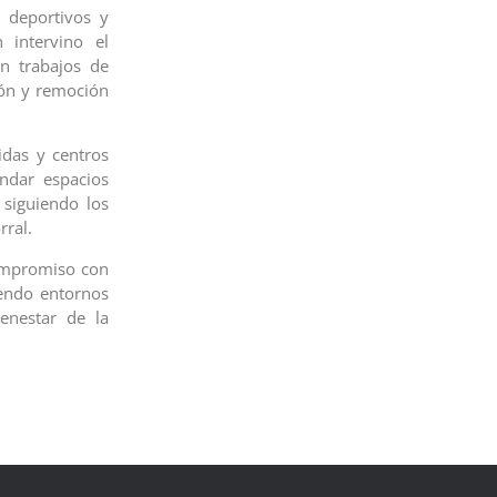
 deportivos y
 intervino el
on trabajos de
ión y remoción
idas y centros
ndar espacios
 siguiendo los
rral.
compromiso con
iendo entornos
enestar de la