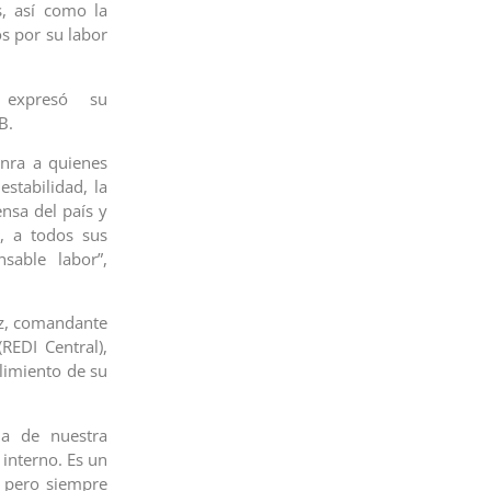
s, así como la
s por su labor
 expresó su
NB.
nra a quienes
stabilidad, la
nsa del país y
s, a todos sus
sable labor”,
ez, comandante
REDI Central),
limiento de su
da de nuestra
interno. Es un
 pero siempre