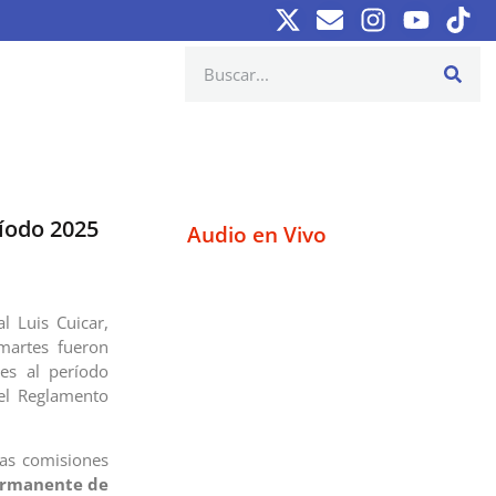
íodo 2025
Audio en Vivo
l Luis Cuicar,
martes fueron
es al período
 el Reglamento
las comisiones
ermanente de