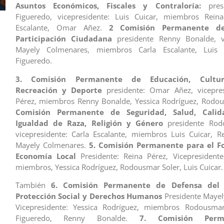
Asuntos Económicos, Fiscales y Contraloría:
presi
Figueredo, vicepresidente: Luis Cuicar, miembros Reina
Escalante, Omar Añez.
2 Comisión Permanente d
Participación Ciudadana
presidente Renny Bonalde, vi
Mayely Colmenares, miembros Carla Escalante, Luis C
Figueredo.
3. Comisión Permanente de Educación, Cultur
Recreación y Deporte
presidente: Omar Añez, vicepres
Pérez, miembros Renny Bonalde, Yessica Rodríguez, Rodo
Comisión Permanente de Seguridad, Salud, Calid
Igualdad de Raza, Religión y Género
presidente Rod
vicepresidente: Carla Escalante, miembros Luis Cuicar, 
Mayely Colmenares.
5. Comisión Permanente para el F
Economía Local
Presidente: Reina Pérez, Vicepresident
miembros, Yessica Rodríguez, Rodousmar Soler, Luis Cuicar.
También
6. Comisión Permanente de Defensa del 
Protección Social y Derechos Humanos
Presidente Mayel
Vicepresidente: Yessica Rodríguez, miembros Rodousmar 
Figueredo, Renny Bonalde.
7. Comisión Per