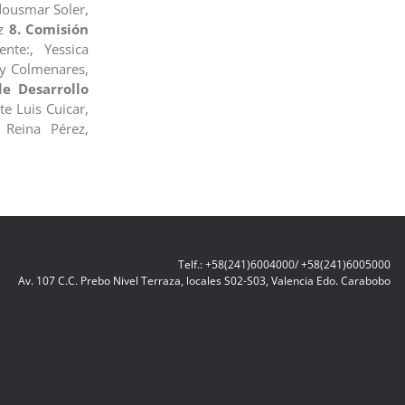
dousmar Soler,
ez
8. Comisión
nte:, Yessica
y Colmenares,
e Desarrollo
e Luis Cuicar,
 Reina Pérez,
Telf.: +58(241)6004000/ +58(241)6005000
Av. 107 C.C. Prebo Nivel Terraza, locales S02-S03, Valencia Edo. Carabobo