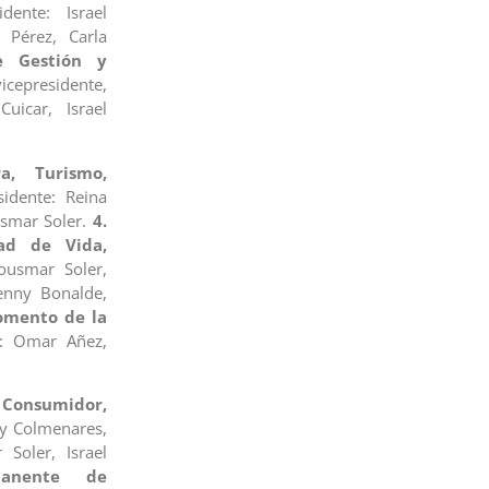
dente: Israel
 Pérez, Carla
e Gestión y
cepresidente,
uicar, Israel
a, Turismo,
idente: Reina
usmar Soler.
4.
ad de Vida,
ousmar Soler,
Renny Bonalde,
omento de la
e: Omar Añez,
Consumidor,
y Colmenares,
Soler, Israel
manente de