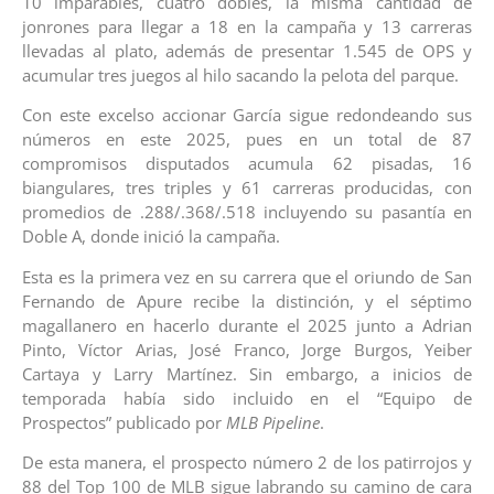
10 imparables, cuatro dobles, la misma cantidad de
jonrones para llegar a 18 en la campaña y 13 carreras
llevadas al plato, además de presentar 1.545 de OPS y
acumular tres juegos al hilo sacando la pelota del parque.
Con este excelso accionar García sigue redondeando sus
números en este 2025, pues en un total de 87
compromisos disputados acumula 62 pisadas, 16
biangulares, tres triples y 61 carreras producidas, con
promedios de .288/.368/.518 incluyendo su pasantía en
Doble A, donde inició la campaña.
Esta es la primera vez en su carrera que el oriundo de San
Fernando de Apure recibe la distinción, y el séptimo
magallanero en hacerlo durante el 2025 junto a Adrian
Pinto, Víctor Arias, José Franco, Jorge Burgos, Yeiber
Cartaya y Larry Martínez. Sin embargo, a inicios de
temporada había sido incluido en el “Equipo de
Prospectos” publicado por
MLB Pipeline
.
De esta manera, el prospecto número 2 de los patirrojos y
88 del Top 100 de MLB sigue labrando su camino de cara