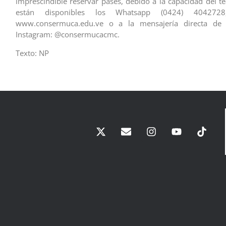
imprescindible reservar pases, debido a la capacidad del te
están disponibles los Whatsapp (0424) 4042728
www.consermuca.edu.ve o a la mensajería directa de 
Instagram: @consermucacmc.
Texto: NP