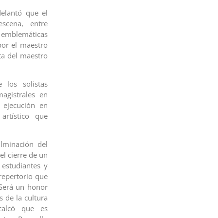
delantó que el
scena, entre
emblemáticas
por el maestro
uta del maestro
 los solistas
agistrales en
 ejecución en
artístico que
lminación del
el cierre de un
s estudiantes y
repertorio que
 Será un honor
 de la cultura
calcó que es