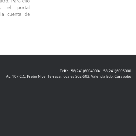
atro. Para ello
, el portal
la cuenta de
Telf.: +58(241)6004000/ +58(241)6005000
Av. 107 C.C. Prebo Nivel Terraza, locales S02-S03, Valencia Edo. Carabobo