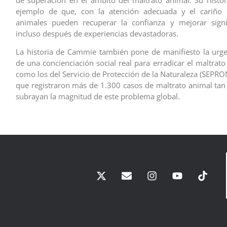
ejemplo de que, con la atención adecuada y el cariño n
animales pueden recuperar la confianza y mejorar signif
incluso después de experiencias devastadoras.
La historia de Cammie también pone de manifiesto la urg
de una concienciación social real para erradicar el maltrat
como los del Servicio de Protección de la Naturaleza (SEPRO
que registraron más de 1.300 casos de maltrato animal tan
subrayan la magnitud de este problema global.