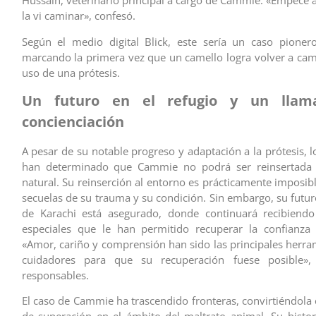
Hussain, veterinario principal a cargo de Cammie. «Empecé a
la vi caminar», confesó.
Según el medio digital Blick, este sería un caso pioner
marcando la primera vez que un camello logra volver a cami
uso de una prótesis.
Un futuro en el refugio y un llam
concienciación
A pesar de su notable progreso y adaptación a la prótesis, l
han determinado que Cammie no podrá ser reinsertada 
natural. Su reinserción al entorno es prácticamente imposib
secuelas de su trauma y su condición. Sin embargo, su futur
de Karachi está asegurado, donde continuará recibiendo
especiales que le han permitido recuperar la confianza
«Amor, cariño y comprensión han sido las principales herra
cuidadores para que su recuperación fuese posible»,
responsables.
El caso de Cammie ha trascendido fronteras, convirtiéndola
de superación en el ámbito del maltrato animal. Su histor