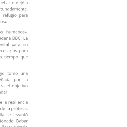
el acto dejó a
rtunadamente,
 refugio para
buso.
os humanos»,
cadena BBC. La
ental para su
ecesarios para
ho tiempo que
ugio tomó una
eñada por la
ra el objetivo
ndar.
 la resiliencia
e la prótesis,
la se levantó
cionado Babar