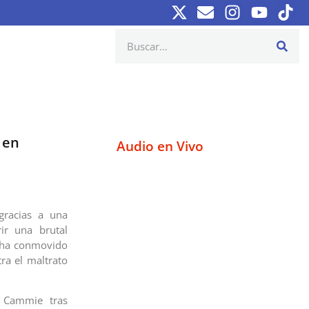
 en
Audio en Vivo
gracias a una
ir una brutal
e ha conmovido
ra el maltrato
 Cammie tras