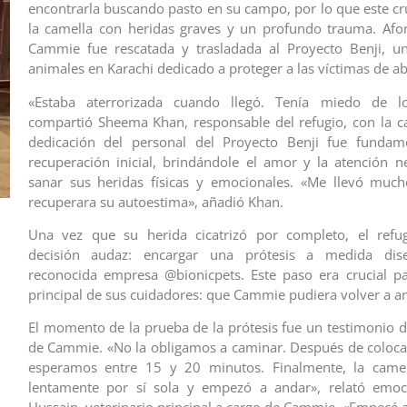
encontrarla buscando pasto en su campo, por lo que este cru
la camella con heridas graves y un profundo trauma. Afo
Cammie fue rescatada y trasladada al Proyecto Benji, un
animales en Karachi dedicado a proteger a las víctimas de a
«Estaba aterrorizada cuando llegó. Tenía miedo de l
compartió Sheema Khan, responsable del refugio, con la 
dedicación del personal del Proyecto Benji fue fundam
recuperación inicial, brindándole el amor y la atención n
sanar sus heridas físicas y emocionales. «Me llevó muc
recuperara su autoestima», añadió Khan.
Una vez que su herida cicatrizó por completo, el ref
decisión audaz: encargar una prótesis a medida dis
reconocida empresa @bionicpets. Este paso era crucial pa
principal de sus cuidadores: que Cammie pudiera volver a a
El momento de la prueba de la prótesis fue un testimonio de
de Cammie. «No la obligamos a caminar. Después de colocarl
esperamos entre 15 y 20 minutos. Finalmente, la camel
lentamente por sí sola y empezó a andar», relató emo