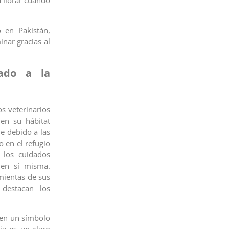
 llorar cuando
o en Pakistán,
nar gracias al
ado a la
os veterinarios
en su hábitat
le debido a las
o en el refugio
 los cuidados
 en sí misma.
mientas de sus
 destacan los
 en un símbolo
ia es un claro