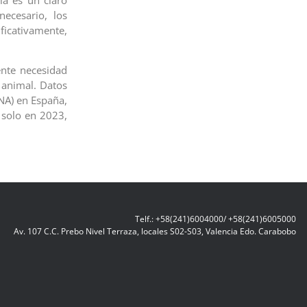
ecesario, los
icativamente,
ente necesidad
o animal. Datos
NA) en España,
 solo en 2023,
Telf.: +58(241)6004000/ +58(241)6005000
Av. 107 C.C. Prebo Nivel Terraza, locales S02-S03, Valencia Edo. Carabobo